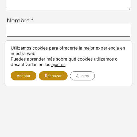
Nombre
*
Correo electrónico
*
Utilizamos cookies para ofrecerte la mejor experiencia en
nuestra web.
Puedes aprender más sobre qué cookies utilizamos o
desactivarlas en los
ajustes
.
Web
Aceptar
Rechazar
Ajustes
Responsable:
Gestión Comercial Necaser, S.L.
Finalidad :
Responder a tus comentarios.
Legitimación:
consentimiento del interesado (es decir, tú),
al enviar el/los comentarios.
Derechos:
Podrás ejercer tus derechos de acceso,
rectificación, limitación y suprimir los datos en
info@necaser.com así como el derecho a presentar una
reclamación ante una autoridad de control.