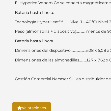
El Hyperice Venom Go se conecta magnéticamente 
Batería hasta 1 hora.
Tecnología HyperHeat™……. Nivel 1 – 40ºC/ Nivel 2 
Peso (almohadilla + dispositivo)……….. menos de 
Batería hasta 1 hora.
Dimensiones del dispositivo…………….. 5,08 x 5,08 x
Dimensiones de las almohadillas………12,7 x 7,62 x 
Gestión Comercial Necaser S.L. es distribuidor d
Valoraciones