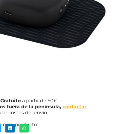
u Venom Go en la zona del cuerpo que
cesita y retíralo con facilidad.
0
€
129,00
€
Añadir al carrito
ra información sobre pagos
lazados,
contáctanos vía
atsApp
.
eguro 100%
 Gratuito
a partir de 50€
os fuera de la península,
contactar
ular costes del envío.
 éste producto: