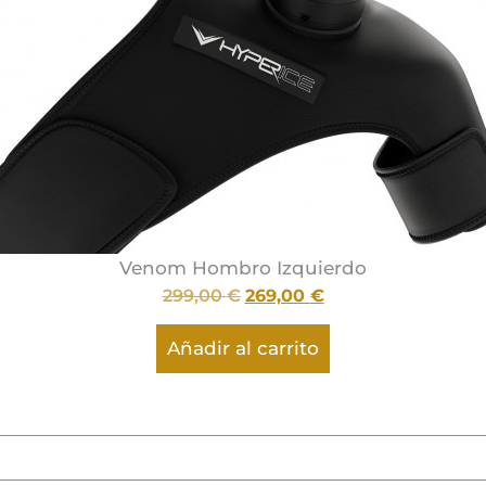
Venom Hombro Izquierdo
299,00
€
269,00
€
Añadir al carrito