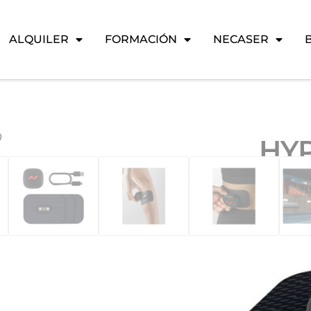
ALQUILER
FORMACIÓN
NECASER
O
HY
GO
El Venom
disposit
proporci
versatili
entre 9 
aliviar d