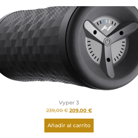
Vyper 3
239,00
€
209,00
€
Añadir al carrito