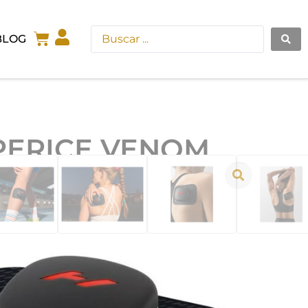
BLOG
PERICE VENOM
 Go de Hyperice es un revolucionario
ivo de tecnología corporal que
ona vibración y calor, con una
dad y personalización inigualables. Elige
combinaciones de calor y vibración para
olores musculares al instante.