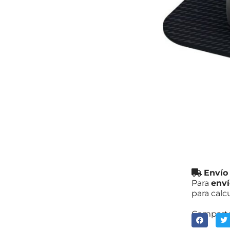
Coloca t
más lo ne
179,0
Pa
ap
Wh
Pago s
Envío
Para
enví
para calc
Comparte