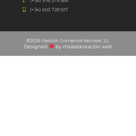
(+34) 976 379 564
(+34) 603 728 927
©2026 Gestión Comercial Necaser, S.L.
Designed
by
msalaskreación web