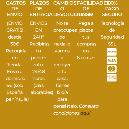
GASTOS
PLAZOS
CAMBIOS
FACILIDADES
100%
DE
DE
O
DE
PAGO
ENVÍO
ENTREGA
DEVOLUCIONES
PAGO
SEGURO
¡ENVÍO
ENVÍOS
No te
Paga a
Tecnología
GRATIS!
EN
preocupes
plazos
de
desde
24H*
de
tus
Seguridad
30€
Recibirás
nada lo
compras
SSL
Recogida
tu
vamos
en
en
pedido
a
Necaser
Tienda.
entre
recoger
Envío a
24/48
a tu
domicilio
horas
casa.
6€ (solo
(días
Tienes
España
laborables)
15 día
península)
para
pensártelo.
Consulta
condiciones
aquí