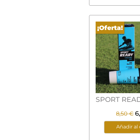
5
¡Oferta!
6
8,50
€
Añadir al 