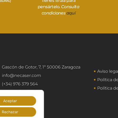
ables)
Tienes 15 día para
pensártelo.
Consulta
condiciones
aquí
Gascón de Gotor, 7, 1º 50006 Zaragoza
Aviso lega
info@necaser.com
Política d
(+34) 976 379 564
Política d
(+34) 603 728 927
Aceptar
Rechazar