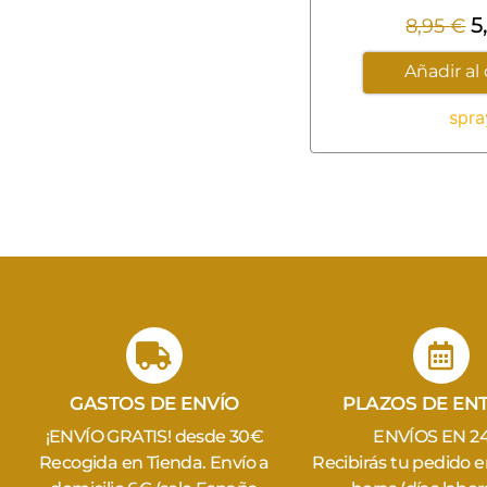
5
8,95
€
Añadir al 
spra
GASTOS DE ENVÍO
PLAZOS DE EN
¡ENVÍO GRATIS! desde 30€
ENVÍOS EN 2
Recogida en Tienda. Envío a
Recibirás tu pedido 