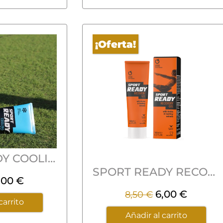
5
¡Oferta!
SPORT READY COOLING GEL – EFECTO FRÍO 100ML
SPORT READY RECOVERY GEL – Gel de Recuperación 100ml
,00
€
6,00
€
8,50
€
carrito
Añadir al carrito