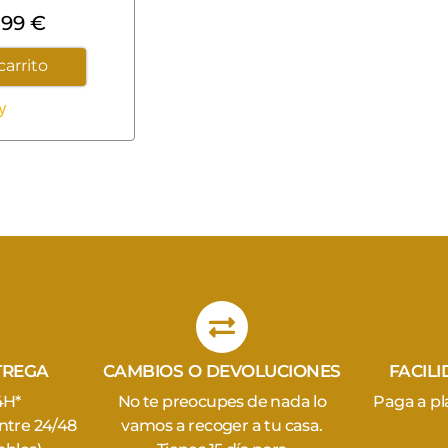
,99
€
carrito
y
TREGA
CAMBIOS O DEVOLUCIONES
FACIL
4H*
No te preocupes de nada lo
Paga a pl
entre 24/48
vamos a recoger a tu casa.