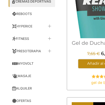
CREMAS DEPORTIVAS
REBOOTS
HYPERICE
FITNESS
PRESOTERAPIA
6
7,65
€
Añadir al 
MYOVOLT
MASAJE
gel de 
Valor
con
5.0
ALQUILER
5
OFERTAS