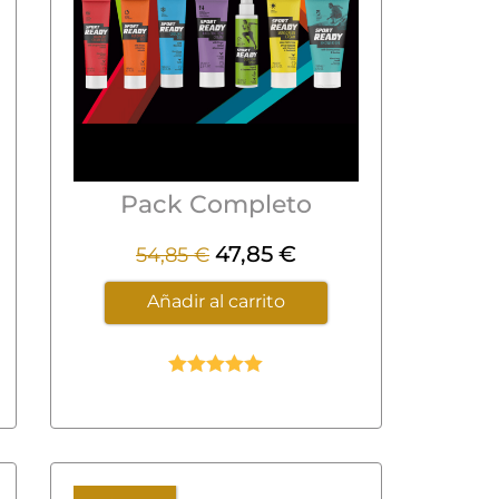
Pack Completo
47,85
€
54,85
€
Añadir al carrito
Valorado
con
5.00
de
5