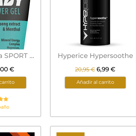
Gel de Ducha SPORT READY.
Hyperice Hypersoothe
,00
€
6,99
€
20,95
€
carrito
Añadir al carrito
baño
ado
0
de