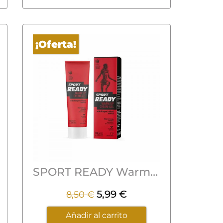
¡Oferta!
SPORT READY Warm Up – Efecto Calor 100ml
5,99
€
8,50
€
Añadir al carrito