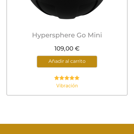
Hypersphere Go Mini
109,00
€
Añadir al carrito
Vibración
Valorado
con
5.00
de
5