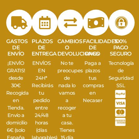
GASTOS
PLAZOS
CAMBIOS
FACILIDADES
100%
DE
DE
O
DE
PAGO
ENVÍO
ENTREGA
DEVOLUCIONES
PAGO
SEGURO
¡ENVÍO
ENVÍOS
No te
Paga a
Tecnología
GRATIS!
EN
preocupes
plazos
de
desde
24H*
de
tus
Seguridad
30€
Recibirás
nada lo
compras
SSL
Recogida
tu
vamos
en
en
pedido
a
Necaser
Tienda.
entre
recoger
Envío a
24/48
a tu
domicilio
horas
casa.
6€ (solo
(días
Tienes
España
laborables)
15 día