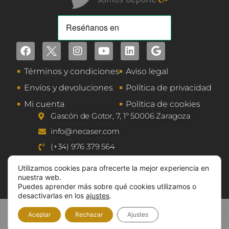
Términos y condiciones
Aviso legal
Envíos y devoluciones
Política de privacidad
Mi cuenta
Política de cookies
Gascón de Gotor, 7, 1º 50006 Zaragoza
info@necaser.com
(+34) 976 379 564
(+34) 603 728 927
Utilizamos cookies para ofrecerte la mejor experiencia en
nuestra web.
Puedes aprender más sobre qué cookies utilizamos o
desactivarlas en los
ajustes
.
©2026 Gestión Comercial Necaser, S.L.
Aceptar
Rechazar
Ajustes
Designed
by
msalaskreación web