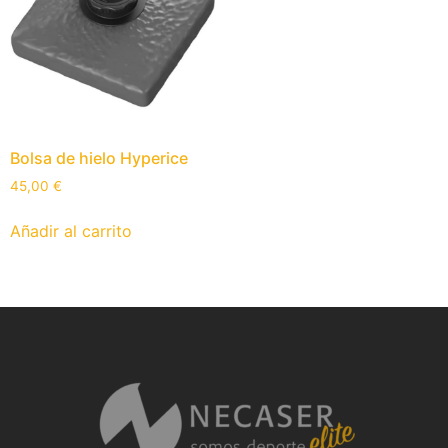
Bolsa de hielo Hyperice
45,00
€
Añadir al carrito