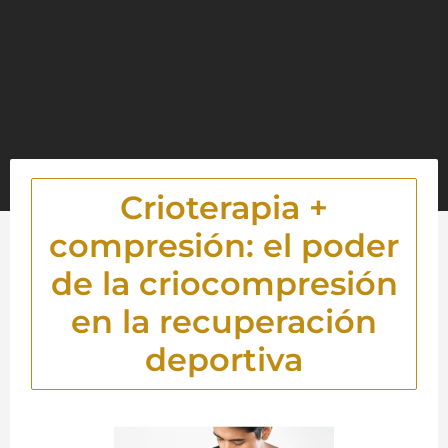
Crioterapia +
compresión: el poder
de la criocompresión
en la recuperación
deportiva