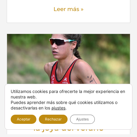
Leer más »
Utilizamos cookies para ofrecerte la mejor experiencia en
nuestra web.
Puedes aprender más sobre qué cookies utilizamos o
Trail running en el Pirineo
desactivarlas en los
ajustes
.
2026: Por qué la GMMB es
Aceptar
Rechazar
Ajustes
la joya del verano