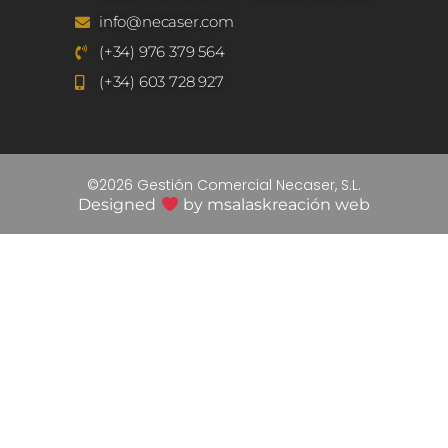
info@necaser.com
(+34) 976 379 564
(+34) 603 728 927
©2026 Gestión Comercial Necaser, S.L.
Designed
by
msalaskreación web