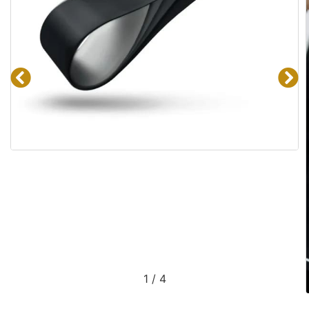
1
/
4