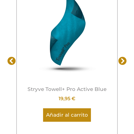
S
Stryve Towell+ Pro Active Blue
19,95
€
Añadir al carrito